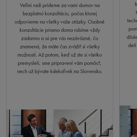
k
Veľmi radi prídeme za vami domov na
bezplatnú konzultáciu, počas ktorej
tech
odpovieme na všetky vaše otázky. Osobné
pomo
konzultácie priamo doma robíme vždy
dôsl
zadarmo a sú pre vás nezáväzné, čo
deň 
znamená, že máte čas zvážiť si všetky
možnosti. Až potom, keď už ste si všetko
premysleli, sme pripravení vám pomôcť,
nech už bývate kdekoľvek na Slovensku.