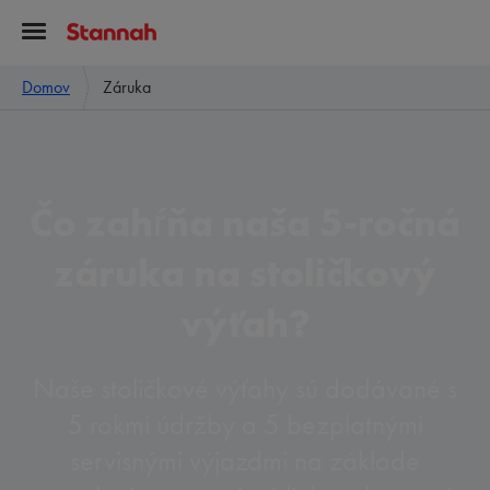
Domov
Záruka
Čo zahŕňa naša 5-ročná
záruka na stoličkový
výťah?
Naše stoličkové výťahy sú dodávané s
5 rokmi údržby a 5 bezplatnými
servisnými výjazdmi na základe