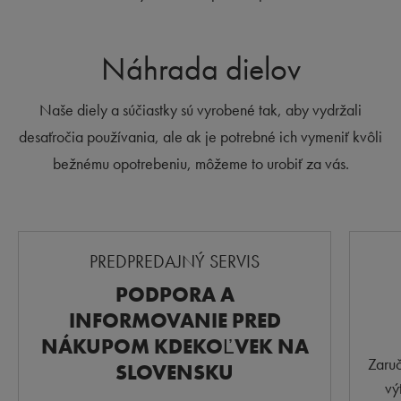
Náhrada dielov
Naše diely a súčiastky sú vyrobené tak, aby vydržali
desaťročia používania, ale ak je potrebné ich vymeniť kvôli
bežnému opotrebeniu, môžeme to urobiť za vás.
PREDPREDAJNÝ SERVIS
PODPORA A
INFORMOVANIE PRED
NÁKUPOM KDEKOĽVEK NA
Zaruč
SLOVENSKU
vý