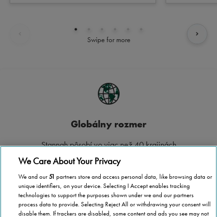
Swipe for more
Globálny rozmer
Stannah pôsobí vo viac než 40 krajinách
We Care About Your Privacy
We and our
51
partners store and access personal data, like browsing data or
Vnútroštátne pokrytie
unique identifiers, on your device. Selecting I Accept enables tracking
technologies to support the purposes shown under we and our partners
process data to provide. Selecting Reject All or withdrawing your consent will
Nech ste kdekoľvek na Slovensku, spoločnosť Stannah je tu
disable them. If trackers are disabled, some content and ads you see may not