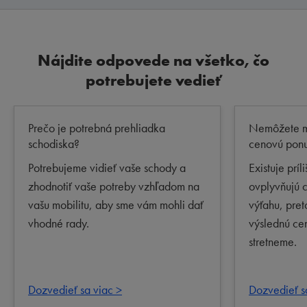
Nájdite odpovede na všetko, čo
potrebujete vedieť
Prečo je potrebná prehliadka
Nemôžete mi
schodiska?
cenovú pon
Potrebujeme vidieť vaše schody a
Existuje príl
zhodnotiť vaše potreby vzhľadom na
ovplyvňujú 
vašu mobilitu, aby sme vám mohli dať
výťahu, pre
vhodné rady.
výslednú ce
stretneme.
Dozvedieť sa viac >
Dozvedieť s