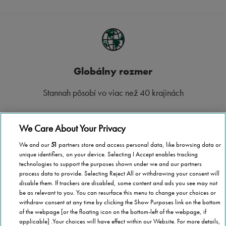
Globálny rozmer
Stannah pôsobí vo viac než 40 krajinách
We Care About Your Privacy
We and our
51
partners store and access personal data, like browsing data or
Vnútroštátne pokrytie
unique identifiers, on your device. Selecting I Accept enables tracking
technologies to support the purposes shown under we and our partners
process data to provide. Selecting Reject All or withdrawing your consent will
Nech ste kdekoľvek na Slovensku, spoločnosť Stannah je tu
disable them. If trackers are disabled, some content and ads you see may not
pre vás, aby vám pomohla.
be as relevant to you. You can resurface this menu to change your choices or
withdraw consent at any time by clicking the Show Purposes link on the bottom
of the webpage [or the floating icon on the bottom-left of the webpage, if
applicable] .Your choices will have effect within our Website. For more details,