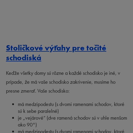
Stoličkové výťahy pre točité
schodiská
Keďže všetky domy sú rôzne a každé schodisko je iné, v
prípade, že má vaše schodisko zakrivenie, musíme ho
presne zmerať. Vaše schodisko:
má medzipodestu (s dvomi ramenami schodov, ktoré
sú k sebe paralelné)
je „vejárové“ (dve ramená schodov sú v uhle menšom
ako 90°)
má medzipodestu (s dvomi ramenami schodov, ktoré