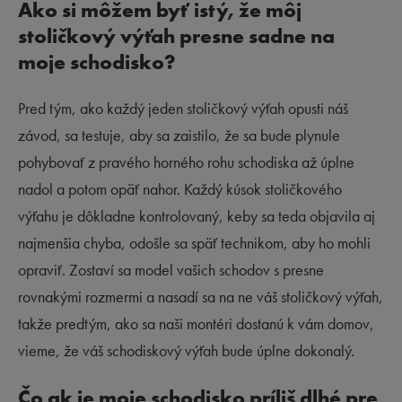
Ako si môžem byť istý, že môj
stoličkový výťah presne sadne na
moje schodisko?
Pred tým, ako každý jeden stoličkový výťah opusti náš
závod, sa testuje, aby sa zaistilo, že sa bude plynule
pohybovať z pravého horného rohu schodiska až úplne
nadol a potom opäť nahor. Každý kúsok stoličkového
výťahu je dôkladne kontrolovaný, keby sa teda objavila aj
najmenšia chyba, odošle sa späť technikom, aby ho mohli
opraviť. Zostaví sa model vašich schodov s presne
rovnakými rozmermi a nasadí sa na ne váš stoličkový výťah,
takže predtým, ako sa naši montéri dostanú k vám domov,
vieme, že váš schodiskový výťah bude úplne dokonalý.
Čo ak je moje schodisko príliš dlhé pre