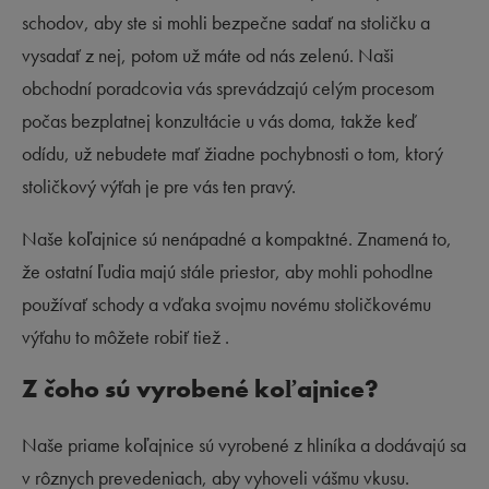
schodov, aby ste si mohli bezpečne sadať na stoličku a
vysadať z nej, potom už máte od nás zelenú. Naši
obchodní poradcovia vás sprevádzajú celým procesom
počas bezplatnej konzultácie u vás doma, takže keď
odídu, už nebudete mať žiadne pochybnosti o tom, ktorý
stoličkový výťah je pre vás ten pravý.
Naše koľajnice sú nenápadné a kompaktné. Znamená to,
že ostatní ľudia majú stále priestor, aby mohli pohodlne
používať schody a vďaka svojmu novému stoličkovému
výťahu to môžete robiť tiež .
Z čoho sú vyrobené koľajnice?
Naše priame koľajnice sú vyrobené z hliníka a dodávajú sa
v rôznych prevedeniach, aby vyhoveli vášmu vkusu.