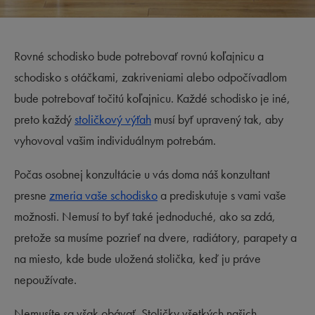
Rovné schodisko bude potrebovať rovnú koľajnicu a
schodisko s otáčkami, zakriveniami alebo odpočívadlom
bude potrebovať točitú koľajnicu. Každé schodisko je iné,
preto každý
stoličkový výťah
musí byť upravený tak, aby
vyhovoval vašim individuálnym potrebám.
Počas osobnej konzultácie u vás doma náš konzultant
presne
zmeria vaše schodisko
a prediskutuje s vami vaše
možnosti. Nemusí to byť také jednoduché, ako sa zdá,
pretože sa musíme pozrieť na dvere, radiátory, parapety a
na miesto, kde bude uložená stolička, keď ju práve
nepoužívate.
Nemusíte sa však obávať. Stoličky všetkých našich