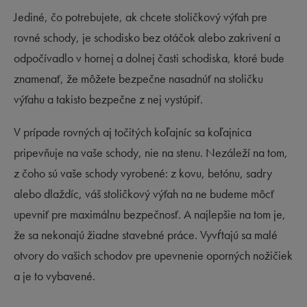
Jediné, čo potrebujete, ak chcete stoličkový výťah pre
rovné schody, je schodisko bez otáčok alebo zakrivení a
odpočívadlo v hornej a dolnej časti schodiska, ktoré bude
znamenať, že môžete bezpečne nasadnúť na stoličku
výťahu a takisto bezpečne z nej vystúpiť.
V prípade rovných aj točitých koľajníc sa koľajnica
pripevňuje na vaše schody, nie na stenu. Nezáleží na tom,
z čoho sú vaše schody vyrobené: z kovu, betónu, sadry
alebo dlaždíc, váš stoličkový výťah na ne budeme môcť
upevniť pre maximálnu bezpečnosť. A najlepšie na tom je,
že sa nekonajú žiadne stavebné práce. Vyvŕtajú sa malé
otvory do vašich schodov pre upevnenie oporných nožičiek
a je to vybavené.