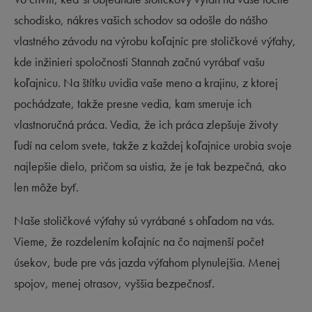
schodisko, nákres vašich schodov sa odošle do nášho
vlastného závodu na výrobu koľajníc pre stoličkové výťahy,
kde inžinieri spoločnosti Stannah začnú vyrábať vašu
koľajnicu. Na štítku uvidia vaše meno a krajinu, z ktorej
pochádzate, takže presne vedia, kam smeruje ich
vlastnoručná práca. Vedia, že ich práca zlepšuje životy
ľudí na celom svete, takže z každej koľajnice urobia svoje
najlepšie dielo, pričom sa uistia, že je tak bezpečná, ako
len môže byť.
Naše stoličkové výťahy sú vyrábané s ohľadom na vás.
Vieme, že rozdelením koľajníc na čo najmenší počet
úsekov, bude pre vás jazda výťahom plynulejšia. Menej
spojov, menej otrasov, vyššia bezpečnosť.