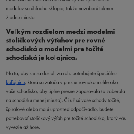
modelov sa úhľadne sklopia, takže nezaberú takmer
žiadne miesto.
Veľkým rozdielom medzi modelmi
stoličkových výťahov pre rovné
schodiská a modelmi pre točité
schodiská je koľajnica.
Na to, aby ste sa dostali za roh, potrebujete špeciálnu
koľajnicu
, ktorá sa zatáča v presne rovnakom uhle ako
vaše schodisko, aby úplne presne zapasovala (a zaberala
na schodisku menej miesta). Či už sú vaše schody točité,
špirálové alebo majú uprostred odpočívadlo, budete
potrebovať stoličkový výťah pre točité schodisko, ktorý vás
vyvezie až hore.