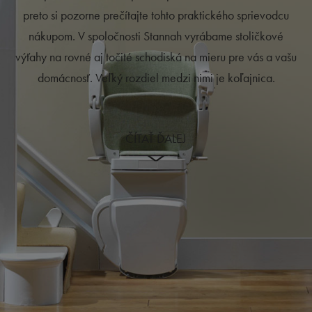
preto si pozorne prečítajte tohto praktického sprievodcu
nákupom. V spoločnosti Stannah vyrábame stoličkové
výťahy na rovné aj točité schodiská na mieru pre vás a vašu
domácnosť. Veľký rozdiel medzi nimi je koľajnica.
ČÍTAŤ ĎALEJ