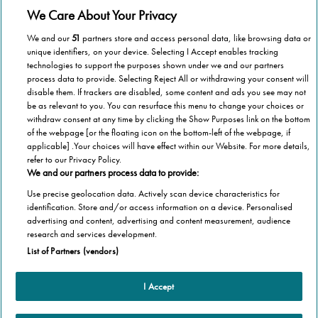
We Care About Your Privacy
We and our
51
partners store and access personal data, like browsing data or
Vnútroštátne pokrytie
unique identifiers, on your device. Selecting I Accept enables tracking
technologies to support the purposes shown under we and our partners
process data to provide. Selecting Reject All or withdrawing your consent will
Nech ste kdekoľvek na Slovensku, spoločnosť Stannah je tu
disable them. If trackers are disabled, some content and ads you see may not
pre vás, aby vám pomohla.
be as relevant to you. You can resurface this menu to change your choices or
withdraw consent at any time by clicking the Show Purposes link on the bottom
of the webpage [or the floating icon on the bottom-left of the webpage, if
applicable] .Your choices will have effect within our Website. For more details,
refer to our Privacy Policy.
We and our partners process data to provide:
1,000,000 stoličkových výťahov
Use precise geolocation data. Actively scan device characteristics for
identification. Store and/or access information on a device. Personalised
Spoločnosť Stannah už nainštalovala viac ako 1,000,000
advertising and content, advertising and content measurement, audience
stoličkových výťahov
research and services development.
List of Partners (vendors)
I Accept
Produkty