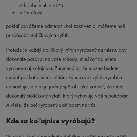
sú k sebe v uhle 90°)
je špirálové
pokiaľ dokážeme odmerať uhol zakrivenia, môžeme naň
prispôsobiť stoličkových výťah.
Pretože je každý stoličkový výťah vyrobený na mieru, aby
dokonale pasoval na vaše schody, musí byť na mieru
vyrobená aj koľajnica. Znamená to, že možno budete
musieť počkať o niečo dlhšie, kým sa váš výťah vyrobí a
namontuje, ale to je jediný spôsob, ako zaručiť, že máte
dokonalý stoličkový výťah, ktorý vyhovuje vašim potrebám.
A viete, že bol vyrobený s ohľadom na vás.
Kde sa koľajnice vyrábajú?
Vo chvíli, keď si objednáte stoličkový výťah na vaše točité