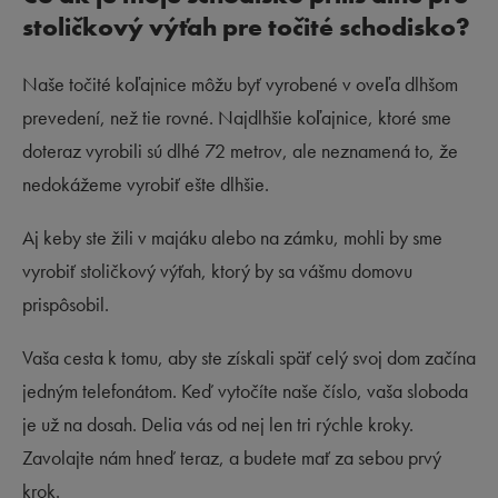
stoličkový výťah pre točité schodisko?
Naše točité koľajnice môžu byť vyrobené v oveľa dlhšom
prevedení, než tie rovné. Najdlhšie koľajnice, ktoré sme
doteraz vyrobili sú dlhé 72 metrov, ale neznamená to, že
nedokážeme vyrobiť ešte dlhšie.
Aj keby ste žili v majáku alebo na zámku, mohli by sme
vyrobiť stoličkový výťah, ktorý by sa vášmu domovu
prispôsobil.
Vaša cesta k tomu, aby ste získali späť celý svoj dom začína
jedným telefonátom. Keď vytočíte naše číslo, vaša sloboda
je už na dosah. Delia vás od nej len tri rýchle kroky.
Zavolajte nám hneď teraz, a budete mať za sebou prvý
krok.