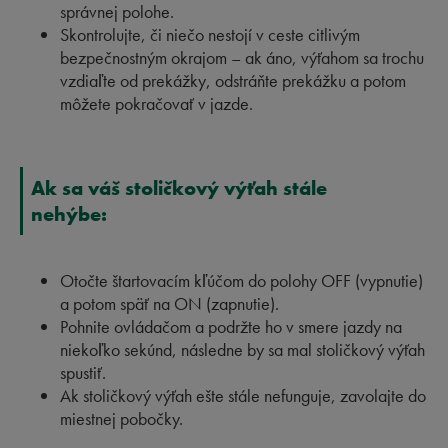
správnej polohe.
Skontrolujte, či niečo nestojí v ceste citlivým
bezpečnostným okrajom – ak áno, výťahom sa trochu
vzdiaľte od prekážky, odstráňte prekážku a potom
môžete pokračovať v jazde.
Ak sa váš stoličkový výťah stále
nehýbe:
Otočte štartovacím kľúčom do polohy OFF (vypnutie)
a potom späť na ON (zapnutie).
Pohnite ovládačom a podržte ho v smere jazdy na
niekoľko sekúnd, následne by sa mal stoličkový výťah
spustiť.
Ak stoličkový výťah ešte stále nefunguje, zavolajte do
miestnej pobočky.