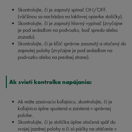
Skontrolujte, či je zapnutý spínač ON/OFF.
(väčšinou sa nachádza na lakťovej opierke stoličky).
Skontrolujte, či je zapnutý hlavný vypínač (zvyčajne
je pod sedadlom na podvozku, buď spredu alebo
zozadu).
Skontrolujte, či je kľúč správne zasunutý a otočený do
zapnutej polohy (zvyčajne je pod sedadlom na
podvozku alebo na prednej strane).
Ak svieti kontrolka napájania:
Ak máte zasúvaciu koľajnicu, skontrolujte, či je
koľajnica úplne spustená a zaistená v správnej
polohe.
Skontrolujte, či je stolička úplne otočená späť do
svojej jazdnej polohy a či sú páčky na otáčanie v