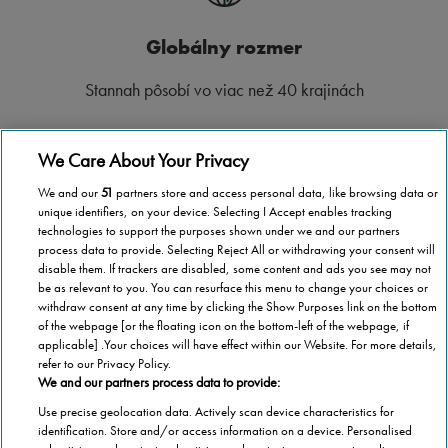
Globálny rozmer
Stannah pôsobí vo viac než 40 krajinách
We Care About Your Privacy
We and our
51
partners store and access personal data, like browsing data or
Vnútroštátne pokrytie
unique identifiers, on your device. Selecting I Accept enables tracking
technologies to support the purposes shown under we and our partners
process data to provide. Selecting Reject All or withdrawing your consent will
Nech ste kdekoľvek na Slovensku, spoločnosť Stannah je tu
disable them. If trackers are disabled, some content and ads you see may not
pre vás, aby vám pomohla.
be as relevant to you. You can resurface this menu to change your choices or
withdraw consent at any time by clicking the Show Purposes link on the bottom
of the webpage [or the floating icon on the bottom-left of the webpage, if
applicable] .Your choices will have effect within our Website. For more details,
refer to our Privacy Policy.
We and our partners process data to provide:
1,000,000 stoličkových výťahov
Use precise geolocation data. Actively scan device characteristics for
identification. Store and/or access information on a device. Personalised
Spoločnosť Stannah už nainštalovala viac ako 1,000,000