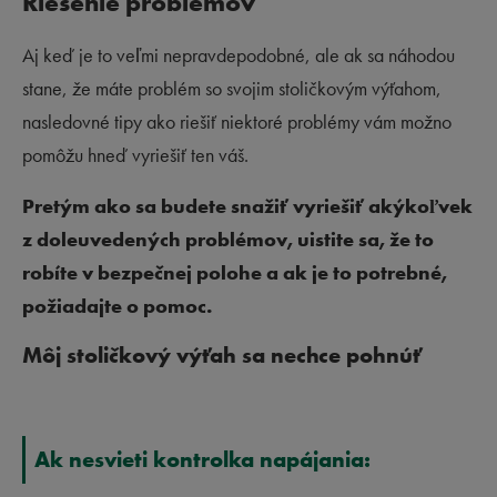
Riešenie problémov
Aj keď je to veľmi nepravdepodobné, ale ak sa náhodou
stane, že máte problém so svojim stoličkovým výťahom,
nasledovné tipy ako riešiť niektoré problémy vám možno
pomôžu hneď vyriešiť ten váš.
Pretým ako sa budete snažiť vyriešiť akýkoľvek
z doleuvedených problémov, uistite sa, že to
robíte v bezpečnej polohe a ak je to potrebné,
požiadajte o pomoc.
Môj stoličkový výťah sa nechce pohnúť
Ak nesvieti kontrolka napájania: