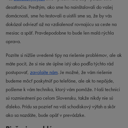
desaťročia. Predtým, ako sme ho nainštalovali do vašej
domácnosti, sme ho testovali a uistili sme sa, že by vás
dokázal odviezť až na vzdialenosť rovnajúcu sa ceste na
mesiac a späť. Pravdepodobne to bude len malá rýchla
oprava.
Pozrite si nižšie uvedené tipy na riešenie problémov, ale ak
máte pocit, že si nie ste úplne istý ako podľa týchto rád
postupovať,
zavolajte nám
. Je možné, že vám riešenie
budeme môcť poskytnúť po telefóne, ale ak to nepôjde,
pošleme k vám technika, ktorý vám pomôže. Naši technici
sú rozmiestnení po celom Slovensku, takže nikdy nie sú
ďaleko. Prídu sa pozrieť na váš schodiskový výťah a skôr
ako sa nazdáte, bude opäť v prevádzke.