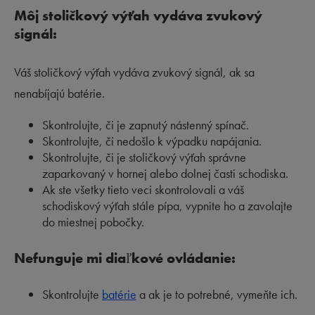
Môj stoličkový výťah vydáva zvukový
signál:
Váš stoličkový výťah vydáva zvukový signál, ak sa
nenabíjajú batérie.
Skontrolujte, či je zapnutý nástenný spínač.
Skontrolujte, či nedošlo k výpadku napájania.
Skontrolujte, či je stoličkový výťah správne
zaparkovaný v hornej alebo dolnej časti schodiska.
Ak ste všetky tieto veci skontrolovali a váš
schodiskový výťah stále pípa, vypnite ho a zavolajte
do miestnej pobočky.
Nefunguje mi diaľkové ovládanie:
Skontrolujte
batérie
a ak je to potrebné, vymeňte ich.