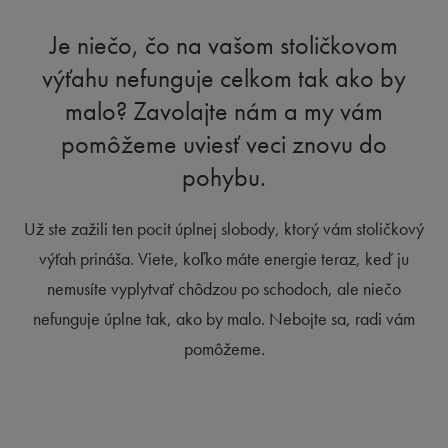
Je niečo, čo na vašom stoličkovom
výťahu nefunguje celkom tak ako by
malo? Zavolajte nám a my vám
pomôžeme uviesť veci znovu do
pohybu.
Už ste zažili ten pocit úplnej slobody, ktorý vám stoličkový
výťah prináša. Viete, koľko máte energie teraz, keď ju
nemusíte vyplytvať chôdzou po schodoch, ale niečo
nefunguje úplne tak, ako by malo. Nebojte sa, radi vám
pomôžeme.