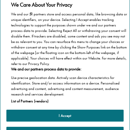
We Care About Your Privacy
We and our
51
partners store and access personal data, like browsing data or
Vnútroštátne pokrytie
unique identifiers, on your device. Selecting I Accept enables tracking
technologies to support the purposes shown under we and our partners
process data to provide. Selecting Reject All or withdrawing your consent will
Nech ste kdekoľvek na Slovensku, spoločnosť Stannah je tu
disable them. If trackers are disabled, some content and ads you see may not
pre vás, aby vám pomohla.
be as relevant to you. You can resurface this menu to change your choices or
withdraw consent at any time by clicking the Show Purposes link on the bottom
of the webpage [or the floating icon on the bottom-left of the webpage, if
applicable] .Your choices will have effect within our Website. For more details,
refer to our Privacy Policy.
We and our partners process data to provide:
1,000,000 stoličkových výťahov
Use precise geolocation data. Actively scan device characteristics for
identification. Store and/or access information on a device. Personalised
Spoločnosť Stannah už nainštalovala viac ako 1,000,000
advertising and content, advertising and content measurement, audience
stoličkových výťahov
research and services development.
List of Partners (vendors)
I Accept
Produkty
Stoličkové výťahy