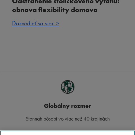
Odstránenie stoličkového výťahu:
obnova flexibility domova
Dozvedieť sa viac >
Globálny rozmer
Stannah pôsobí vo viac než 40 krajinách