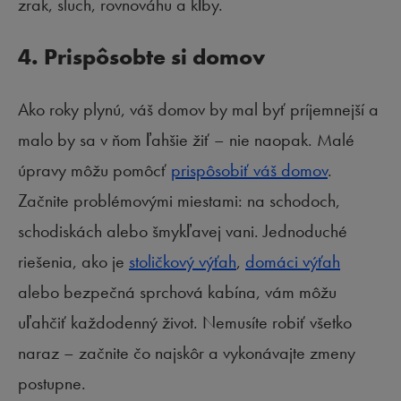
zrak, sluch, rovnováhu a kĺby.
4. Prispôsobte si domov
Ako roky plynú, váš domov by mal byť príjemnejší a
malo by sa v ňom ľahšie žiť – nie naopak. Malé
úpravy môžu pomôcť
prispôsobiť váš domov
.
Začnite problémovými miestami: na schodoch,
schodiskách alebo šmykľavej vani. Jednoduché
riešenia, ako je
stoličkový výťah
,
domáci výťah
alebo bezpečná sprchová kabína, vám môžu
uľahčiť každodenný život. Nemusíte robiť všetko
naraz – začnite čo najskôr a vykonávajte zmeny
postupne.