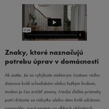
Znaky, ktoré naznačujú
potrebu úprav v domácnosti
Ak zistíte, že sa vyhýbate niektorým častiam vášho
domova kvôli schodiskám alebo ťažkým krokom,
možno je čas zvážiť zmeny. Medzi ďalšie príznaky
patrí držanie sa nábytku alebo stien kvôli udržaniu
rovnováhy, pocit neistoty vo vlhkých oblastiach