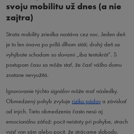
svoju mobilitu už dnes (a nie
zajtra)
Strata mobility zriedka nastáva cez noc. Jeden deň
je to len únava po príliš dlhom státí; druhý deň sa
vyhýbate schodom so slovami „iba tentokrát“. S
postupom času sa môže stať, že časť vášho domu
zostane nevyužitá.
Ignorovanie týchto signálov môže mať následky.
Obmedzený pohyb zvyšuje
riziko pádov
a závislosť
od iných. Tieto obmedzenia často nesú aj
emocionálnu záťaž: pocit neistoty pri pohybe, strach
vyjsť von sám alebo pocit, že strácame slobodu.